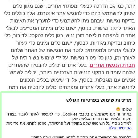
יותר, כמו גם הדרכה לבעלי ומפתחי אתרים. ישנם מגוון כלים
שניתן להשתמש בהם כדי להנגיש אתר אינטרנט. אלה כוללים כלי
בדיקת נגישות, שבהם ניתן להשתמש כדי להעריך את תאימות
האתר לתקני נגישות. בנוסף, ישנם כלים זמינים המסייעים לבעלי
אתרים ולמפתחים ליצור תוכן נגיש, כגון כלים לטקסט לדיבור, כלי
כיתוב ובדיקת ניגודיות. לבסוף, ישנם כלים זמינים כדי לעזור
לבעלי אתרים ולמפתחים לנטר את הנגישות של האתר שלהם
לאורך זמן, כגון כלי ניטור נגישות. על ידי שימוש בשירותיה של
חברת הנגשת אתרים
, בעלי אתרים יכולים להבטיח שהאתרים
שלהם עומדים בתקני הנגישות העדכניים ביותר, ויכולים לשמש
אנשים עם מוגבלות. בנוסף, על ידי שימוש בכלים הנכונים
להנגשת אתר, בעלי אתרים ומפתחים יכולים להבטיח את רמת
השימושיות הגבוהה ביותר עבור האתר שלהם.
מדיניות שימוש בפרטיות הגולש
בסך הכל, נגישות אתרים היא חלק חשוב בהנגשת האינטרנט
שלום!
לכל, וחברת הנגשת אתרים יכולה לספק את השירותים
באתר זה אנו משתמשים בקבצי Cookies, כדי לאפשר לאתר לעבוד בצורה
תקינה ולשפר את חוויית הגלישה שלך.
והכלים הנכונים כדי להפוך אתרים לנגישים יותר. על ידי
למידע נוסף על השימוש שלנו בקוקיז ועל פרטיותך, מוזמן לקרוא את מדיניות
השקעה בשירותים של חברה כזו, בעלי אתרים יכולים
הפרטיות שלנו
.
להבטיח שהם עומדים בתקני הנגישות ושהאתרים שלהם
בלחיצה על "מאשר" אתה מסכים לתנאי השימוש שלנו בקוקיז.