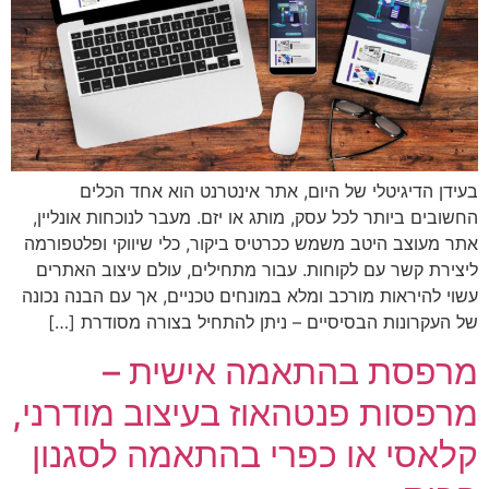
בעידן הדיגיטלי של היום, אתר אינטרנט הוא אחד הכלים
החשובים ביותר לכל עסק, מותג או יזם. מעבר לנוכחות אונליין,
אתר מעוצב היטב משמש ככרטיס ביקור, כלי שיווקי ופלטפורמה
ליצירת קשר עם לקוחות. עבור מתחילים, עולם עיצוב האתרים
עשוי להיראות מורכב ומלא במונחים טכניים, אך עם הבנה נכונה
של העקרונות הבסיסיים – ניתן להתחיל בצורה מסודרת […]
מרפסת בהתאמה אישית –
מרפסות פנטהאוז בעיצוב מודרני,
קלאסי או כפרי בהתאמה לסגנון