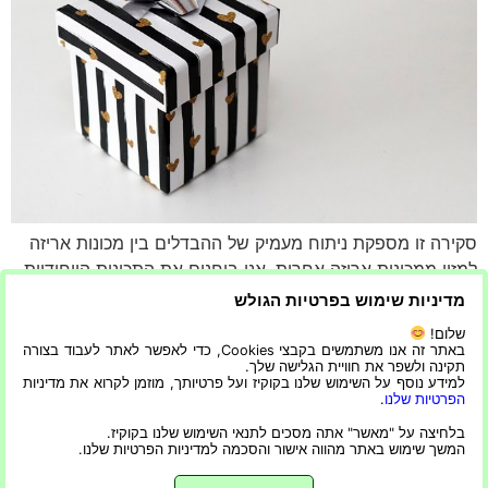
סקירה זו מספקת ניתוח מעמיק של ההבדלים בין מכונות אריזה
למזון ממכונות אריזה אחרות. אנו בוחנים את התכונות הייחודיות,
הטכנולוגיה והיתרונות שמציעות מכונות אלו, תוך התמקדות
מדיניות שימוש בפרטיות הגולש
בתכנון, תפעול, דרישות תברואה וסוגי חומרי האריזה בהן הם
שלום!
משתמשים. מה מייחד את מכונות אריזת המזון? מכונות לאריזת
באתר זה אנו משתמשים בקבצי Cookies, כדי לאפשר לאתר לעבוד בצורה
תקינה ולשפר את חוויית הגלישה שלך.
מזון תוכננו במיוחד כדי לעמוד בדרישות הייחודיות של תעשיית
למידע נוסף על השימוש שלנו בקוקיז ועל פרטיותך, מוזמן לקרוא את מדיניות
המזון. מכונות […]
הפרטיות שלנו
.
בלחיצה על "מאשר" אתה מסכים לתנאי השימוש שלנו בקוקיז.
הבא
←
המשך שימוש באתר מהווה אישור והסכמה למדיניות הפרטיות שלנו.