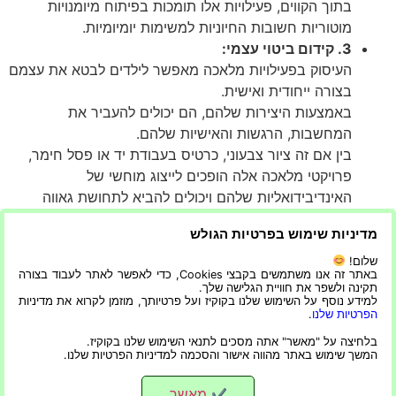
בתוך הקווים, פעילויות אלו תומכות בפיתוח מיומנויות
מוטוריות חשובות החיוניות למשימות יומיומיות.
3. קידום ביטוי עצמי:
העיסוק בפעילויות מלאכה מאפשר לילדים לבטא את עצמם
בצורה ייחודית ואישית.
באמצעות היצירות שלהם, הם יכולים להעביר את
המחשבות, הרגשות והאישיות שלהם.
בין אם זה ציור צבעוני, כרטיס בעבודת יד או פסל חימר,
פרויקטי מלאכה אלה הופכים לייצוג מוחשי של
האינדיבידואליות שלהם ויכולים להביא לתחושת גאווה
והישג.
מדיניות שימוש בפרטיות הגולש
יום חורף סוער לא צריך להיות משעמם ומשעמם. עם
הפעילויות והיצירות הללו תוכלו להפוך את היום לחוויה
שלום!
באתר זה אנו משתמשים בקבצי Cookies, כדי לאפשר לאתר לעבוד בצורה
מעשירה ומהנה.
תקינה ולשפר את חוויית הגלישה שלך.
למידע נוסף על השימוש שלנו בקוקיז ועל פרטיותך, מוזמן לקרוא את מדיניות
בואו ננצל את הזמן הזה כדי לעורר את הסקרנות של ילדינו,
הפרטיות שלנו
.
לעורר את היצירתיות שלהם ולחזק את הקשרים המשפחתיים
בלחיצה על "מאשר" אתה מסכים לתנאי השימוש שלנו בקוקיז.
המשך שימוש באתר מהווה אישור והסכמה למדיניות הפרטיות שלנו.
שלנו.
מאשר
✔