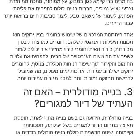
בחומרים ברי קיימא כגון במבוק, עץ ממוחזר, מתכת ממוחזרת
וצבעי VOC נמוכים, חברות בנייה יכולות להפחית את פליטת
הפחמן, לשמור על משאבי טבע וליצור סביבות חיים בריאות יותר
עבור הדיירים.
אחד היתרונות המרכזיים של שימוש בחומרי בניין ירוקים הוא
תכונות היעילות האנרגטית שלהם. חומרים כמו צורות בטון
מבודדות, בידוד תאית וחומרי קירוי מחזירי אור יכולים לעזור
לשפר את הביצועים האנרגטיים של הבית, להפחית את עלויות
החימום והקירור תוך שיפור הנוחות הכוללת. בנוסף, לחומרים
ירוקים יש לרוב עמידות ואריכות ימים מעולים, מה שמוביל
לדרישות תחזוקה נמוכות יותר ולמבני מגורים עמידים יותר.
3. בנייה מודולרית – האם זה
העתיד של דיור למגורים?
בנייה מודולרית, הידועה גם בשם בנייה מחוץ לאתר, תופסת
תאוצה בתחום הדיור למגורים בשל יעילותה, חסכוניותה
וקיימותה. שיטה חדשנית זו כוללת בניית מודולים בודדים או