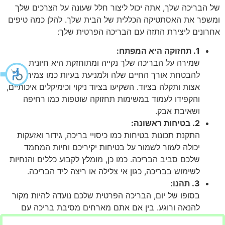
של הבריכה שלך, אתה יכול ליצור חלל שעונה על הצרכים שלך
ומשפר את האסתטיקה הכללית של הבית שלך. להלן כמה טיפים
אחרונים ליצירת התזה עם הבריכה הפרטית שלך:
1. תחזוקה היא המפתח:
שמירה על הבריכה שלך נקייה ומתוחזקת היא חיונית
להבטחת אורך החיים שלה ולמניעת בעיות כמו צמיחת
אצות ותקלה בציוד. השקיעו בציוד ניקוי וכימיקלים איכותיים,
והקפידו לעמוד במשימות תחזוקה שוטפות כמו רחיפה
ושאיבת אבק.
2. בטיחות ראשונה:
התקנת תכונות בטיחות כמו כיסויי בריכה, גידור ואזעקות
יכולה לעזור לשמור על בטיחות יקיריכם וחיות המחמד
שלכם סביב הבריכה. כמו כן, מומלץ לקבוע כללים והנחיות
לשימוש בבריכה, כגון אי צלילה או ריצה ליד הבריכה.
3. תהנו:
בסופו של יום, הבריכה הפרטית שלכם נועדה להיות מקור
להנאה ורוגע. בין אם אתם מארחים מסיבת בריכה עם
חברים או פשוט מתרווחים על שפת המים עם ספר טוב,