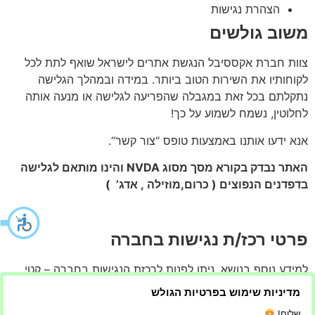
הצהרת נגישות
משוב גולשים
צוות חברת אקססיבל הנגשת אתרים לישראל
שואף לתת לכל
לקוחותיו את השירות הטוב ביותר. במידה ובמהלך הגלישה
נתקלתם בכל זאת במגבלה שהפריעה לגלישה או מנעה אותה
לחלוטין, נשמח לשמוע על כך!
אנא ידעו אותנו באמצעות טופס “צור קשר“.
האתר נבדק בקורא מסך מסוג NVDA והינו מותאם לגלישה
בדפדנים הנפוצים ( כרום,מוזילה , אדג’ )
פרטי רכז/ת נגישות בחברה
למידע נוסף בנושא, ניתן לפנות לרכזת הנגישות בחברה – קטי
וירא
מדיניות שימוש בפרטיות הגולש
טלפון: 050-8810769 אימייל :
katy@accessible.org.il
שלום!