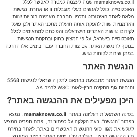
mamaknows.co.il שמה לעצמה למטרה לאפשר לכלל
האוכלוסייה, כולל לאנשים בעלי מוגבלות זו או אחרת, נגישות
מלאה לאתר האינטרנט ותכניו. החברה מאמינה בזכויות שוות
והזדמנויות שוות להפקת אותה תועלת מתכני האתר ולכן פועל
לקידום נגישות האתרים הישראלים והפיכתם למתאימים לכלל
האוכלוסייה בישראל, על פי המצוין בחוק ובתקנות הנגישות.
בנוסף להנגשת האתר, גם צוות החברה עובר בימים אלו הדרכה
במתן שירות לקוחות נגיש.
הנגשת האתר
הנגשת האתר מתבצעת בהתאם לתקן הישראלי לנגישות 5568
והנחיות גוף התקינה הבין-לאומי W3C לרמה AA.
היכן מפעילים את ההנגשה באתר?
בפינה השמאלית העליונה באתר
mamaknows.co.il
, נמצא
כפתור “הנגשה”. בעת הקלקה על כפתור זה, יפתח תפריט המציע
לגולש את מגוון סוגי ההנגשות האפשריים באתר. לאחר בחירת
סוג ההנגשה הרצוי, והקלקה עליו, ייטען האתר במצב המונגש.